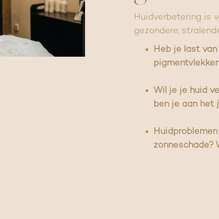
Huidverbetering is 
gezondere, stralende
Heb je last van r
pigmentvlekken
Wil je je huid v
ben je aan het j
Huidproblemen 
zonneschade? W