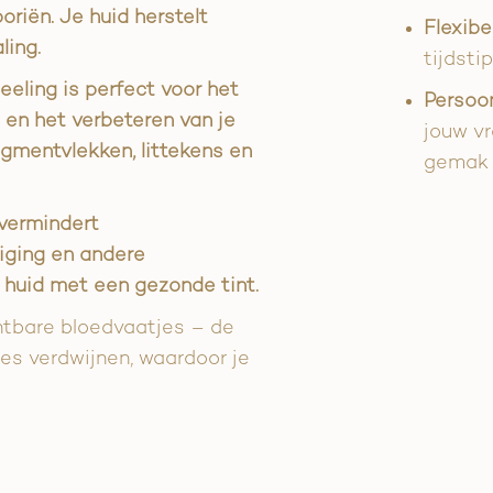
 poriën. Je huid herstelt
Flexibe
ling.
tijdsti
eling is perfect voor het
Persoon
 en het verbeteren van je
jouw v
igmentvlekken, littekens en
gemak t
vermindert
iging en andere
 huid met een gezonde tint.
chtbare bloedvaatjes – de
jes verdwijnen, waardoor je