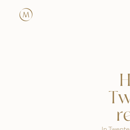
H
Tw
r
In Twente