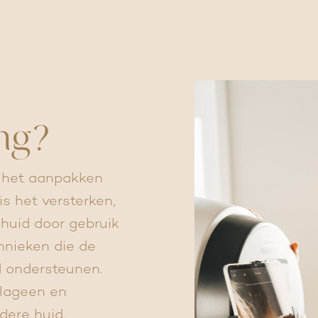
ng?
n het aanpakken
is het versterken,
 huid door gebruik
nieken die de
d ondersteunen.
llageen en
ddere huid.