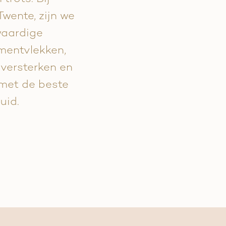
Twente, zijn we
waardige
gmentvlekken,
e versterken en
met de beste
uid.