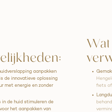
Wat 
lijkheden:
ver
 huidverslapping aanpakken
Gemak 
is de innovatieve oplossing
Hengelo
puur met energie en zonder
fiets o
Langdur
s in de huid stimuleren de
behande
l voor het aanpakken van
vermin