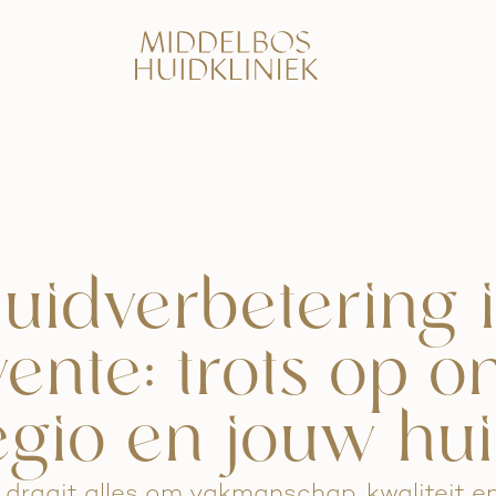
uidverbetering 
ente: trots op o
egio en jouw hui
 draait alles om vakmanschap, kwaliteit en 