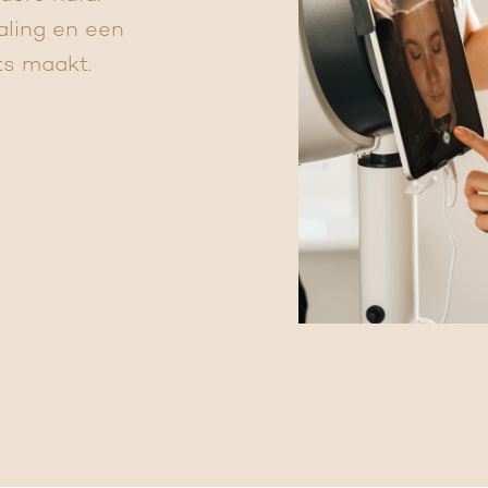
aling en een
ots maakt.