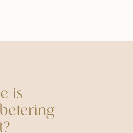
e is
betering
t?