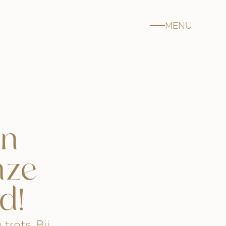
MENU
in
nze
d!
trots. Bij