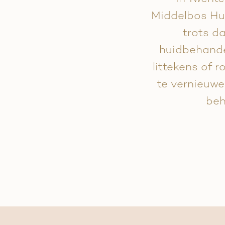
Middelbos Huid
trots d
huidbehandel
littekens of r
te vernieuw
beh