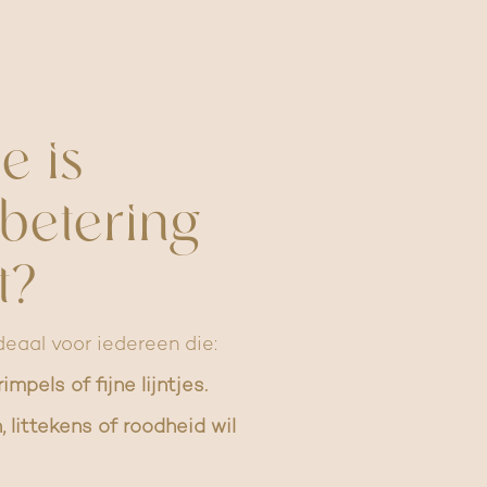
e is
betering
t?
deaal voor iedereen die:
impels of fijne lijntjes.
 littekens of roodheid wil