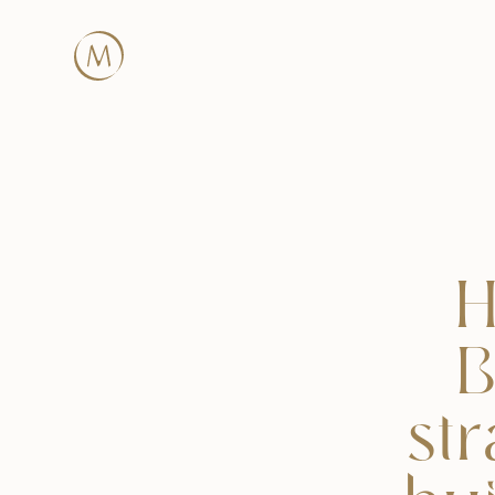
H
B
st