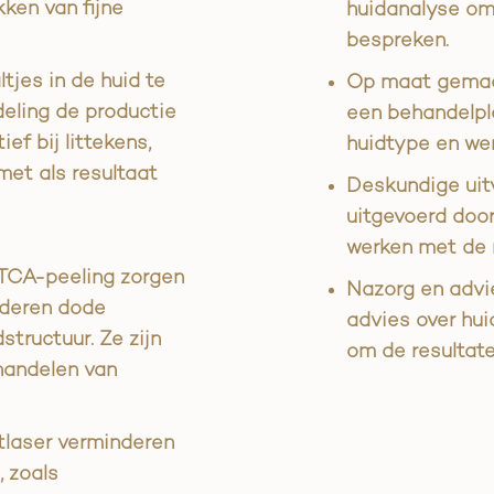
kken van fijne
huidanalyse om
bespreken.
tjes in de huid te
Op maat gemaak
deling de productie
een behandelpla
ief bij littekens,
huidtype en we
met als resultaat
Deskundige uit
uitgevoerd door
werken met de 
 TCA-peeling zorgen
Nazorg en advi
ijderen dode
advies over hu
structuur. Ze zijn
om de resultate
handelen van
tlaser verminderen
 zoals