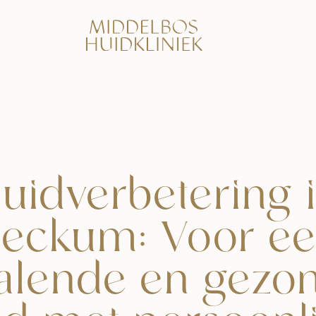
uidverbetering 
eckum: Voor e
ralende en gezo