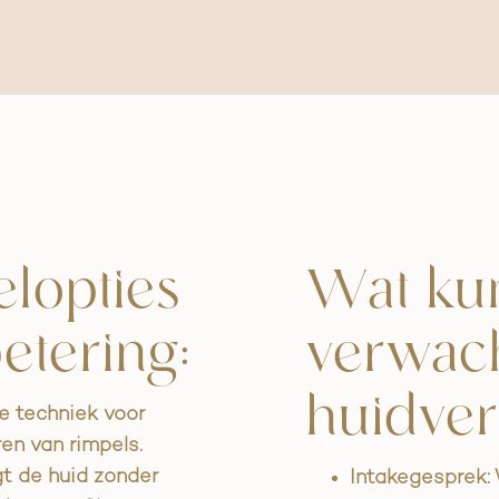
lopties
Wat kun
etering:
verwac
huidver
e techniek voor
en van rimpels.
gt de huid zonder
Intakegesprek: