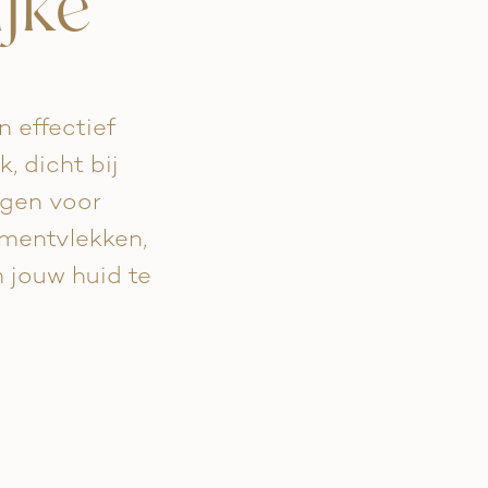
jke
 effectief
 dicht bij
gen voor
igmentvlekken,
m jouw huid te