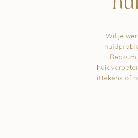
hu
Wil je we
huidprobl
Beckum,
huidverbeteri
littekens of 