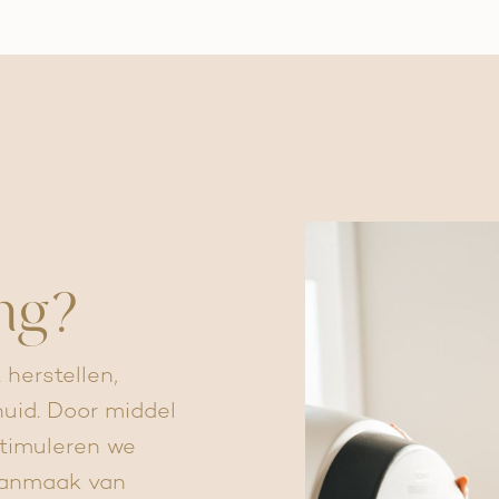
ng?
 herstellen,
huid. Door middel
stimuleren we
 aanmaak van