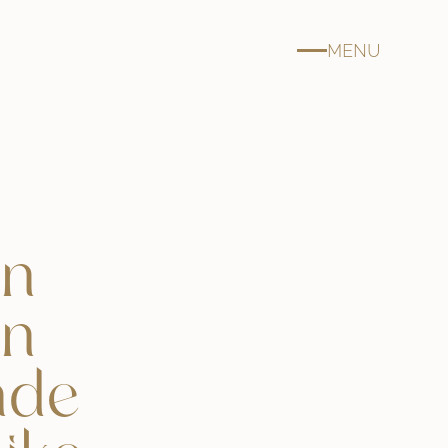
MENU
in
en
nde