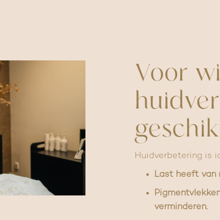
Voor wi
huidver
geschik
Huidverbetering is i
Last heeft van r
Pigmentvlekken,
verminderen.