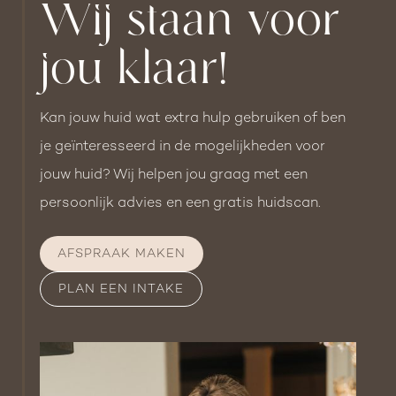
Wij staan voor
je uitgebreid informeren over de mogelijkheden
van de pigmentlaser behandeling.
jou klaar!
Na de behandeling is het essentieel om je huid
Kan jouw huid wat extra hulp gebruiken of ben
te blijven beschermen met een
je geïnteresseerd in de mogelijkheden voor
zonnebrandcrème met hoge SPF en direct
jouw huid? Wij helpen jou graag met een
zonlicht gedurende enkele weken te vermijden.
persoonlijk advies en een gratis huidscan.
Dit helpt om het risico op pigmentvlekken te
verminderen en bevordert een snel herstel.
AFSPRAAK MAKEN
Daarnaast is het verstandig om gedurende de
PLAN EEN INTAKE
eerste dagen na de behandeling warme
douches, sauna’s en hete baden te vermijden,
omdat warmte de huid gevoeliger kan maken
en het herstel kan vertragen.