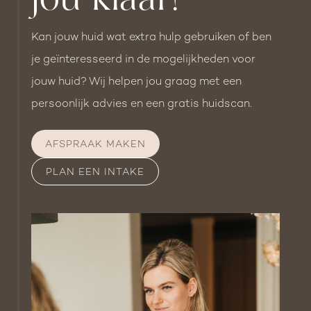
jou klaar!
benzoylperoxide en exfoliërende zuren. Deze
egaler, frisser en steviger uit.
producten kunnen je huid kwetsbaarder maken
Kan jouw huid wat extra hulp gebruiken of ben
voor de microneedling behandeling.
je geïnteresseerd in de mogelijkheden voor
jouw huid? Wij helpen jou graag met een
Vermijd producten met agressieve ingrediënten
persoonlijk advies en een gratis huidscan.
die irritatie kunnen veroorzaken na de
behandeling, hierover zullen we je uitgebreid
AFSPRAAK MAKEN
informeren tijdens de intake. Blijf na de
PLAN EEN INTAKE
behandeling enkele dagen uit de zon en gebruik
een zonnebrandcrème met een hoge SPF om je
huid te beschermen. Zonblootstelling kan het
herstel vertragen en de kans op complicaties
verhogen. Bovendien raden we aan om binnen
24 uur na de behandeling geen intensieve