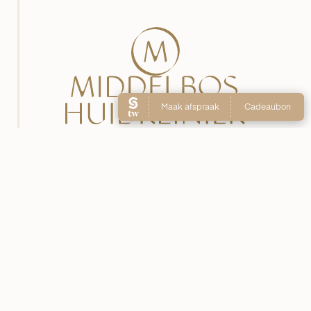
DE WETSTRAAT 11
7551 GA HENGELO
074 2348048
06 48056797
INFO@MIDDELBOSHUIDKLINIEK.NL