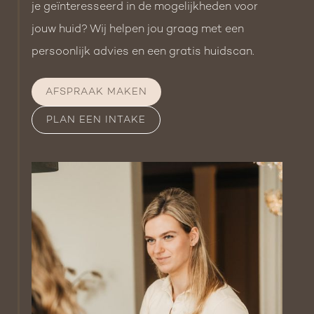
je geïnteresseerd in de mogelijkheden voor
goed te beschermen met een
jouw huid? Wij helpen jou graag met een
zonnebrandcrème met een hoge SPF en de zon
persoonlijk advies en een gratis huidscan.
zoveel mogelijk te vermijden. Dit helpt om
hyperpigmentatie te voorkomen en zorgt
AFSPRAAK MAKEN
ervoor dat je huid sneller herstelt. Raak de
PLAN EEN INTAKE
behandelde huid niet aan en probeer niet te
krabben. Dit kan het herstel vertragen en het
eindresultaat minder mooi maken.