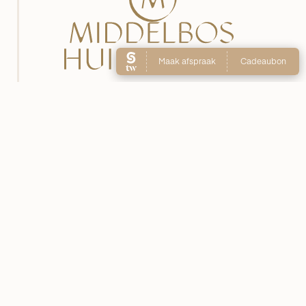
DE WETSTRAAT 11
7551 GA HENGELO
074 2348048
06 48056797
INFO@MIDDELBOSHUIDKLINIEK.NL