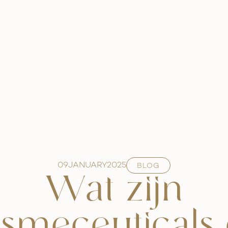
09
JANUARY
2025
BLOG
Wat zijn
smeceuticals